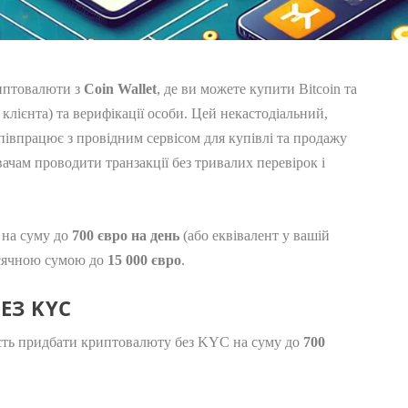
риптовалюти з
Coin Wallet
, де ви можете купити Bitcoin та
клієнта) та верифікації особи. Цей некастодіальний,
співпрацює з провідним сервісом для купівлі та продажу
вачам проводити транзакції без тривалих перевірок і
 на суму до
700 євро на день
(або еквівалент у вашій
ісячною сумою до
15 000 євро
.
ЕЗ KYC
ість придбати криптовалюту без KYC на суму до
700