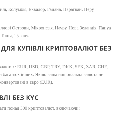
илі, Колумбія, Еквадор, Гайана, Парагвай, Перу,
ллові Острови, Мікронезія, Науру, Нова Зеландія, Папуа
 Тонга, Тувалу.
 ДЛЯ КУПІВЛІ КРИПТОВАЛЮТ БЕЗ
х валютах: EUR, USD, GBP, TRY, DKK, SEK, ZAR, CHF,
 багатьох інших. Якщо ваша національна валюта не
 конвертовані в євро (EUR).
ЛІ БЕЗ KYC
дбати понад 300 криптовалют, включаючи: