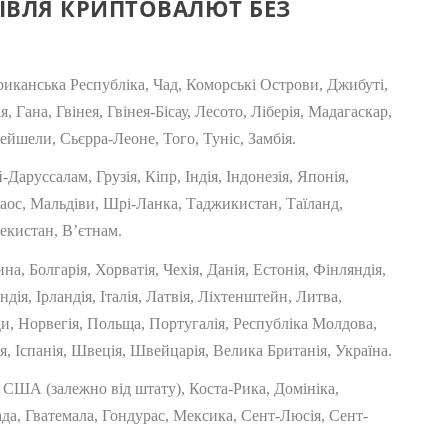
ПІВЛЯ КРИПТОВАЛЮТ БЕЗ
иканська Республіка, Чад, Коморські Острови, Джибуті,
я, Гана, Гвінея, Гвінея-Бісау, Лесото, Ліберія, Мадагаскар,
ейшели, Сьєрра-Леоне, Того, Туніс, Замбія.
аруссалам, Грузія, Кіпр, Індія, Індонезія, Японія,
Лаос, Мальдіви, Шрі-Ланка, Таджикистан, Таїланд,
екистан, В’єтнам.
ина, Болгарія, Хорватія, Чехія, Данія, Естонія, Фінляндія,
дія, Ірландія, Італія, Латвія, Ліхтенштейн, Литва,
и, Норвегія, Польща, Португалія, Республіка Молдова,
, Іспанія, Швеція, Швейцарія, Велика Британія, Україна.
США (залежно від штату), Коста-Рика, Домініка,
ада, Гватемала, Гондурас, Мексика, Сент-Люсія, Сент-