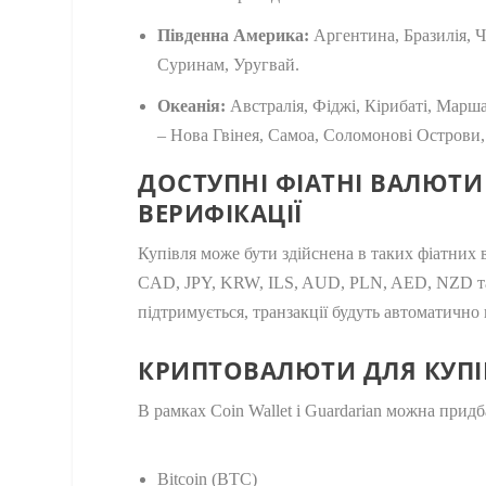
Південна Америка:
Аргентина, Бразилія, Ч
Суринам, Уругвай.
Океанія:
Австралія, Фіджі, Кірибаті, Марша
– Нова Гвінея, Самоа, Соломонові Острови,
ДОСТУПНІ ФІАТНІ ВАЛЮТИ
ВЕРИФІКАЦІЇ
Купівля може бути здійснена в таких фіатни
CAD, JPY, KRW, ILS, AUD, PLN, AED, NZD та
підтримується, транзакції будуть автоматично
КРИПТОВАЛЮТИ ДЛЯ КУПІВ
В рамках Coin Wallet і Guardarian можна при
Bitcoin (BTC)