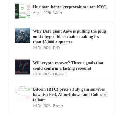
Hur man köper kryptovaluta utan KYC
Aug 1, 2026
|
Wallet
Why DeFi giant Aave is pulling the plug
on six hyped blockchains making less
than $5,000 a quarter
Jul 31, 2026
|
DeFi
Will crypto recover? Three signals that
could confirm a lasting rebound
Jul 31, 2026
|
Ethereum
Bitcoin (BTC) price’s July gain survives
hawkish Fed, AI meltdown and Coldcard
fallout
Jul 31, 2026
|
Bitcoin