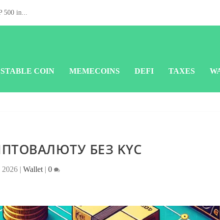
 500 in...
STABLE COIN
MEMECOINS
DEFI
TAXES
W
ИПТОВАЛЮТУ БЕЗ KYC
, 2026
|
Wallet
|
0