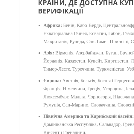
КРАЇНИ, ДЕ ДОСТУПНА КУ
ВЕРИФІКАЦІЇ
Африка:
Бенін, Кабо-Верде, Центральноафр
Екваторіальна Гвінея, Есватіні, Габон, Гамбі
Мавританія, Руанда, Сан-Томе і Принсіпі, С
Азія:
Вірменія, Азербайджан, Бутан, Бруней-Д
Йорданія, Казахстан, Кувейт, Киргизстан, 
Тимор-Лесте, Туреччина, Туркменістан, Узб
Європа:
Австрія, Бельгія, Боснія і Герцегов
Франція, Німеччина, Греція, Угорщина, Іслан
Люксембург, Мальта, Чорногорія, Нідерланд
Румунія, Сан-Марино, Словаччина, Словенія
Північна Америка та Карибський басейн:
Домініканська Республіка, Сальвадор, Грен
Вінсент і Гренадини.