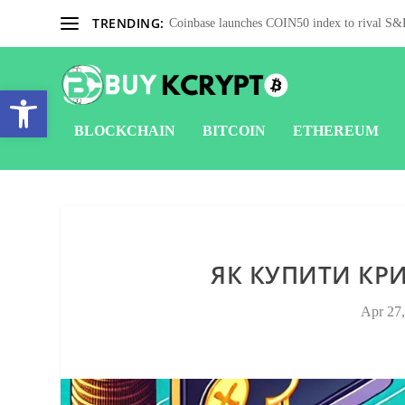
TRENDING:
Coinbase launches COIN50 index to rival S&P
Open toolbar
BLOCKCHAIN
BITCOIN
ETHEREUM
ЯК КУПИТИ КР
Apr 27