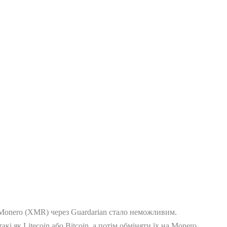
 Monero (XMR) через Guardarian стало неможливим.
і як Litecoin або Bitcoin, а потім обміняти їх на Monero